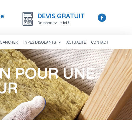
be
DEVIS GRATUIT
Demandez-le ici !
 PLANCHER
TYPES D’ISOLANTS
ACTUALITÉ
CONTACT
ON POUR UNE
UR