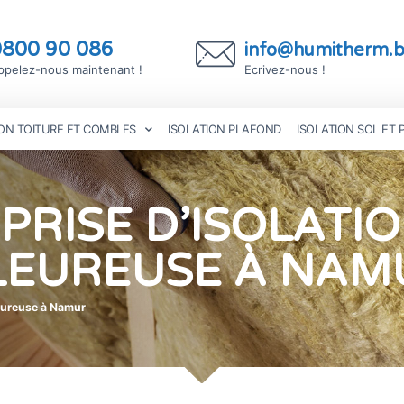
0800 90 086
info@humitherm.
ppelez-nous maintenant !
Ecrivez-nous !
ION TOITURE ET COMBLES
ISOLATION PLAFOND
ISOLATION SOL ET
PRISE D’ISOLATI
LEUREUSE À NAM
leureuse à Namur